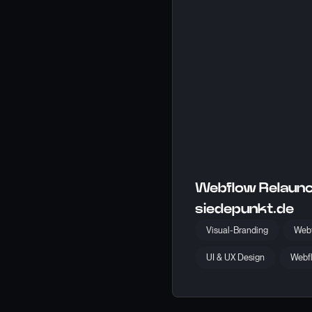
Webflow Relaunch
siedepunkt.de
Visual-Branding
Web
UI & UX Design
Webf