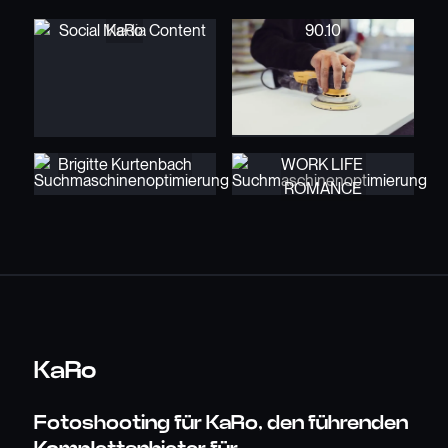
KaRo
90.10
Brigitte Kurtenbach
WORK LIFE
ROMANCE
KaRo
Fotoshooting für KaRo, den führenden