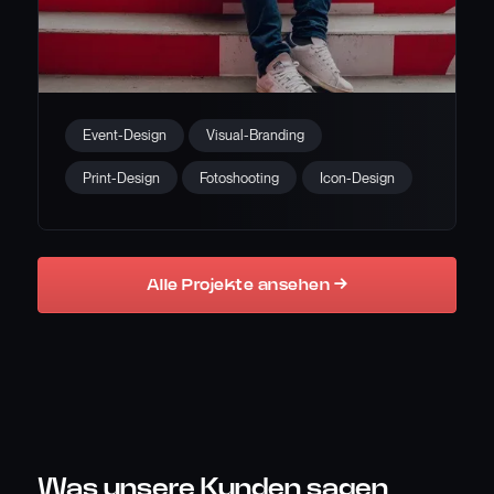
Branding & Event-Design – zwo
Event-Design
Visual-Branding
zwo eins
Print-Design
Fotoshooting
Icon-Design
Alle Projekte ansehen →
Was unsere
Kunden
sagen