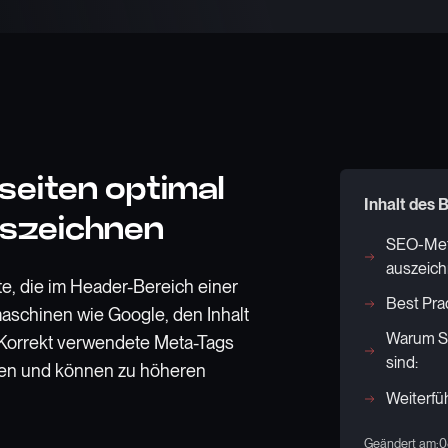
eiten optimal
Inhalt des B
uszeichnen
SEO-Meta
auszeic
, die im Header-Bereich einer
Best Pra
aschinen wie Google, den Inhalt
Warum SE
 Korrekt verwendete Meta-Tags
sind:
sen und können zu höheren
Weiterfü
Geändert am:
0