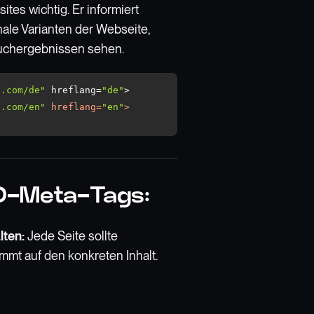
tes wichtig. Er informiert
le Varianten der Webseite,
Suchergebnissen sehen.
e.com/de"
 hreflang=
"de"
e.com/en"
hreflang
=
"en"
>
EO-Meta-Tags:
lten:
Jede Seite sollte
mmt auf den konkreten Inhalt.