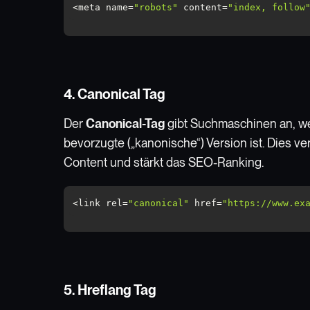
<meta name=
"robots"
 content=
"index, follow
4. Canonical Tag
Der
Canonical-Tag
gibt Suchmaschinen an, wel
bevorzugte („kanonische“) Version ist. Dies v
Content und stärkt das SEO-Ranking.
<link rel=
"canonical"
 href=
"https://www.ex
5. Hreflang Tag